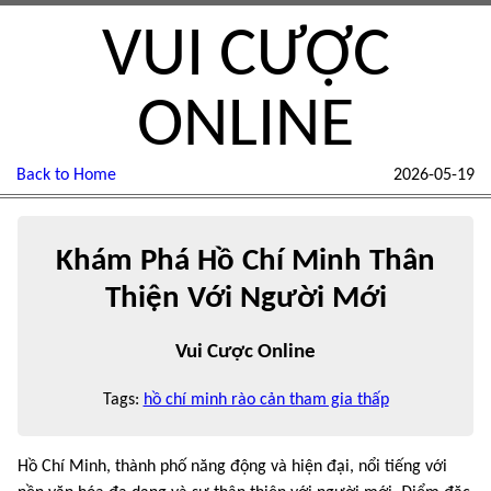
VUI CƯỢC
ONLINE
Back to Home
2026-05-19
Khám Phá Hồ Chí Minh Thân
Thiện Với Người Mới
Vui Cược Online
Tags:
hồ chí minh rào cản tham gia thấp
Hồ Chí Minh, thành phố năng động và hiện đại, nổi tiếng với