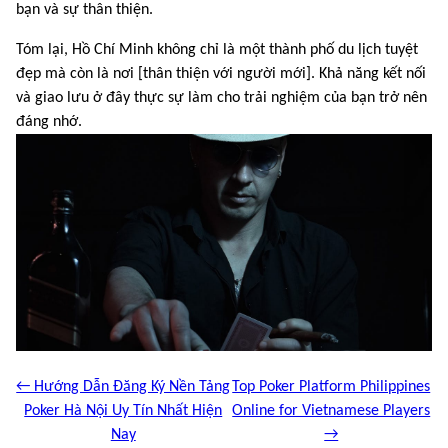
bạn và sự thân thiện.
Tóm lại, Hồ Chí Minh không chỉ là một thành phố du lịch tuyệt
đẹp mà còn là nơi [thân thiện với người mới]. Khả năng kết nối
và giao lưu ở đây thực sự làm cho trải nghiệm của bạn trở nên
đáng nhớ.
← Hướng Dẫn Đăng Ký Nền Tảng
Top Poker Platform Philippines
Poker Hà Nội Uy Tín Nhất Hiện
Online for Vietnamese Players
Nay
→