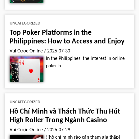
UNCATEGORIZED
Top Poker Platforms in the
Philippines: How to Access and Enjoy
Vui Cược Online
/
2026-07-30
In the Philippines, the interest in online
poker h
UNCATEGORIZED
Hồ Chí Minh và Thách Thức Thu Hút
High Roller Trong Ngành Casino
Vui Cược Online
/
2026-07-29
![hồ chí minh rào cản tham gia thấp]